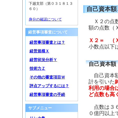
下越支部（第０３１８１３
自己資本額
６０）
身分の確認について
Ｘ２の点数
額の点数（
経営事項審査について
Ｘ２＝ （
経営事項審査とは？
小数点以下
経営規模Ｘ
経営状況分析Ｙ
自己資本額
技術力Ｚ
自己資本額
その他の審査項目Ｗ
計を引いた
評点アップするには？
利用の場合
ど点数も高
経営事項審査の手続
点数は３６
サブメニュー
０億円以上