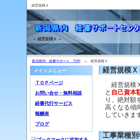
経営規模Ｘ
～ 経営規模Ｘ ～
新潟県内 経審サポート TOP
→ 経営規模Ｘ
経営規模Ｘ
メインメニュー
ＴＯＰページ
経営規模
と
自己資本
お問い合せ・無料相談
り、絶対額
経審代行サービス
高くなる傾
していき
報酬表
ブログ
工事業種別