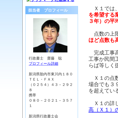
Ｘ１では、
担当者 プロフィール
を希望する
３年）の平
点数の上限
ほど点数も
完成工事高
工事か民間
行政書士 齋藤 聡
プロフィール詳細
らば等しく
新潟県胎内市東川内１８０
Ｘ１の点数
ＴＥＬ・ＦＡＸ
場合でも３
（０２５４）４３－２９２
を超えてい
８
携帯
０８０－２０２１－３５７
Ｘ１の詳し
１
高（Ｘ１）
新潟県行政書士会