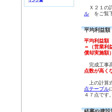
リンク集
Ｘ２１の詳
ル
をご覧下
平均利益額
平均利益額
＝（営業利
償却実施額
完成工事高
点数が高く
上の計算式
点テーブル
４７点です
経審や建設