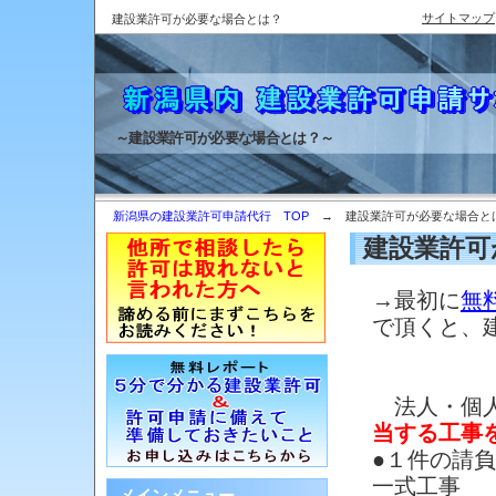
サイトマップ
建設業許可が必要な場合とは？
～建設業許可が必要な場合とは？～
新潟県の建設業許可申請代行 TOP
→ 建設業許可が必要な場合と
建設業許可
→最初に
無
で頂くと、
法人・個人
当する工事
●１件の請
一式工事