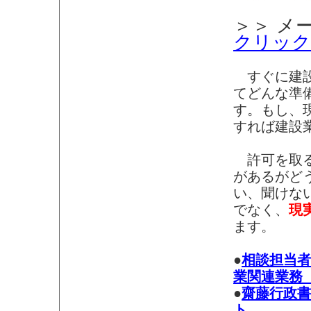
＞＞ メ
クリック
すぐに建設
てどんな準
す。もし、
すれば建設
許可を取る
があるがど
い、聞けな
でなく、
現
ます。
●
相談担当者
業関連業務
●
齋藤行政書
ト