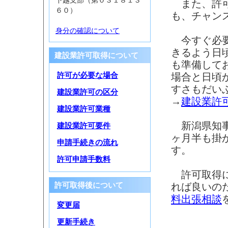
下越支部（第０３１８１３
また、許可
６０）
も、チャン
身分の確認について
今すぐ必要
きるよう日
建設業許可取得について
も準備して
場合と日頃
許可が必要な場合
すさもだい
建設業許可の区分
→
建設業許
建設業許可業種
新潟県知事
建設業許可要件
ヶ月半も掛
申請手続きの流れ
す。
許可申請手数料
許可取得に
れば良いの
許可取得後について
料出張相談
変更届
更新手続き