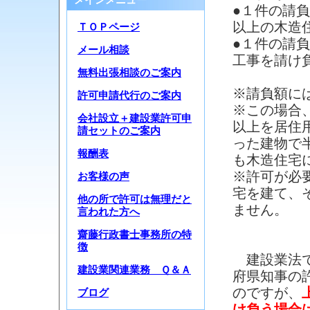
メインメニュー
●１件の請
以上の木造
ＴＯＰページ
●１件の請
メール相談
工事を請け
無料出張相談のご案内
※請負額に
許可申請代行のご案内
※この場合
会社設立＋建設業許可申
以上を居住
請セットのご案内
った建物で
報酬表
も木造住宅
※許可が必
お客様の声
宅を建て、
他の所で許可は無理だと
ません。
言われた方へ
齋藤行政書士事務所の特
徴
建設業法で
建設業関連業務 Ｑ＆Ａ
府県知事の
のですが、
ブログ
け負う場合