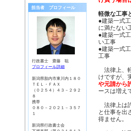
担当者 プロフィール
軽微な工事
●建築一式
に満たない
●建築一式
い工事
●建築一式
工事
行政書士 齋藤 聡
プロフィール詳細
法律上、軽
けですが、
新潟県胎内市東川内１８０
や元請から
ＴＥＬ・ＦＡＸ
ースは増え
（０２５４）４３－２９２
８
携帯
法律上は許
０８０－２０２１－３５７
と仕事を出
１
得ません。
新潟県行政書士会