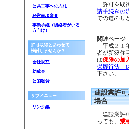
許可を取得
公共工事への入札
請手続きの
経営事項審査
での道のり
事業承継（後継者がいる
方向け）
関連ページ
平成２１年
許可取得とあわせて
検討しませんか？
者が新築住
は
保険の加
会社設立
保履行法 
助成金
下さい。
公的融資
建設業許可
サブメニュー
場合
リンク集
建設業許可
っても、
業