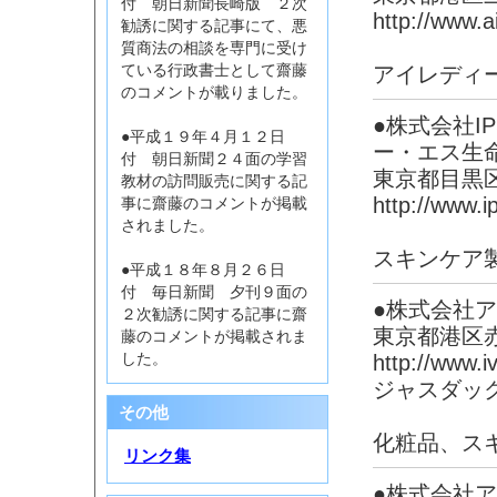
付 朝日新聞長崎版 ２次
http://www.ai
勧誘に関する記事にて、悪
質商法の相談を専門に受け
アイレディ
ている行政書士として齋藤
のコメントが載りました。
●株式会社I
●平成１９年４月１２日
ー・エス生
付 朝日新聞２４面の学習
東京都目黒
教材の訪問販売に関する記
http://www.i
事に齋藤のコメントが掲載
されました。
スキンケア
●平成１８年８月２６日
付 毎日新聞 夕刊９面の
●株式会社
２次勧誘に関する記事に齋
東京都港区
藤のコメントが掲載されま
http://www.iv
した。
ジャスダッ
その他
化粧品、ス
リンク集
●株式会社