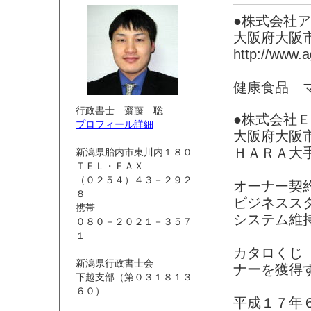
●株式会社
大阪府大阪
http://www.a
健康食品 
行政書士 齋藤 聡
●株式会社
プロフィール詳細
大阪府大阪
ＨＡＲＡ大
新潟県胎内市東川内１８０
ＴＥＬ・ＦＡＸ
（０２５４）４３－２９２
オーナー契
８
ビジネスス
携帯
システム維
０８０－２０２１－３５７
１
カタロくじ
新潟県行政書士会
ナーを獲得
下越支部（第０３１８１３
６０）
平成１７年