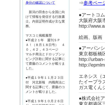
⇒
参考ペー
身分の確認について
新潟の田舎から全国に向
●アートコ
けて情報を発信する行政書
大阪府大阪市
士。内容証明作成が主な業
http://www.a
務。
マスコミ掲載履歴
絵画、版画
●平成２１年 週刊ＳＰ
Ａ！（８月１８日号） ４
●アーバン
０，４２，４３ページ
東京都板橋
マルチ商法とドロップシッ
http://urban-
ピング詐欺に関する記事に
て齋藤のコメントが載りま
http://epmlm
した。
エネシス（
●平成１９年１１月２３日
たイープラ
付 河北新報 内職商法に
ガス電くん
関する記事にて、齋藤のコ
メントが載りました。
●株式会社
●平成１９年１０月２６日
東京都港区