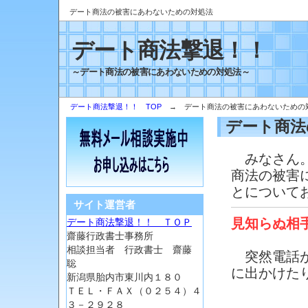
デート商法の被害にあわないための対処法
デート商法撃退！！
～デート商法の被害にあわないための対処法～
デート商法撃退！！ TOP
→ デート商法の被害にあわないため
デート商法
みなさん。
商法の被害
とについて
サイト運営者
見知らぬ相
デート商法撃退！！ ＴＯＰ
齋藤行政書士事務所
相談担当者 行政書士 齋藤
突然電話が
聡
に出かけた
新潟県胎内市東川内１８０
ＴＥＬ・ＦＡＸ（０２５４）４
３－２９２８