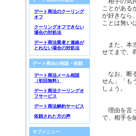
相手の気持
ことがある
デート商法のクーリング
が好きなら
オフ
ことは無い
クーリングオフできない
場合の対処法
デート商法業者と連絡が
また、本当
とれない場合の対処法
せてまで、
デート商法の相談・依頼
なお、断る
デート商法メール相談
せん」「も
（初回無料）
しょう。
デート商法クーリングオ
フサービス
デート商法解約サービス
理由を言っ
依頼された方の声
で、相手を
サブメニュー