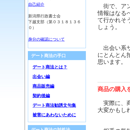
自己紹介
街で、アン
情報はなる
新潟県行政書士会
て行かれそ
下越支部（第０３１８１３６
しょう。
０）
身分の確認について
出会い系サ
にとんとん
デート商法の手口
思います。
デート商法とは？
出会い編
商品販売編
商品の購入
契約後編
実際に、商
デート商法勧誘文句集
大変かもし
被害にあわないために
デート商法の対処法